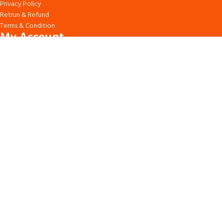
Privacy Policy
Retrun & Refund
Terms & Condition
My Account
Login/Signup
My Order
My Wishlist
© 2024
kaniz
Design by
Digital wave it
Shop
0
Wishlist
0
items
Cart
My account