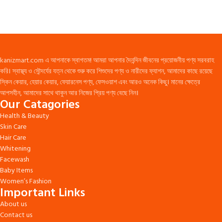
kanizmart.com এ আপনাকে স্বাগতম! আমরা আপনার দৈনন্দিন জীবনের প্রয়োজনীয় পণ্য সরবরাহ
করি। স্বাস্থ্য ও সৌন্দর্যের যত্ন থেকে শুরু করে শিশুদের পণ্য ও নারীদের ফ্যাশন, আমাদের কাছে রয়েছে
স্কিন কেয়ার, হেয়ার কেয়ার, ফেয়ারনেস পণ্য, ফেসওয়াশ এবং আরও অনেক কিছু। মানের ক্ষেত্রে
আপসহীন, আমাদের সাথে থাকুন আর নিজের প্রিয় পণ্য বেছে নিন।
Our Catagories
Health & Beauty
Skin Care
Hair Care
Whitening
Facewash
Baby Items
Women’s Fashion
Important Links
About us
Contact us