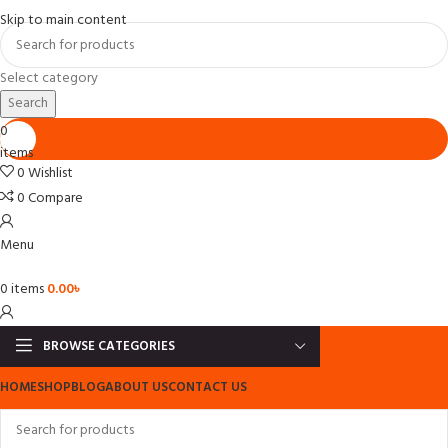
Skip to main content
Select category
Search
0
0.00
৳
items
0
Wishlist
0
Compare
Menu
0
items
0.00
৳
BROWSE CATEGORIES
HOME
SHOP
BLOG
ABOUT US
CONTACT US