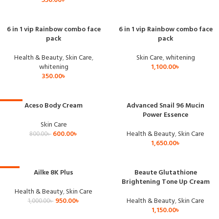
550.00
৳
6 in 1 vip Rainbow combo face
6 in 1 vip Rainbow combo face
pack
pack
Health & Beauty
,
Skin Care
,
Skin Care
,
whitening
whitening
1,100.00
৳
350.00
৳
Aceso Body Cream
Advanced Snail 96 Mucin
-25%
Power Essence
Skin Care
600.00
৳
Health & Beauty
,
Skin Care
800.00
৳
1,650.00
৳
Ailke 8K Plus
Beaute Glutathione
-5%
Brightening Tone Up Cream
Health & Beauty
,
Skin Care
950.00
৳
Health & Beauty
,
Skin Care
1,000.00
৳
1,150.00
৳