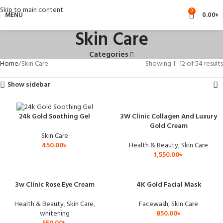
Skip to main content
0
MENU
0.00
৳
Skin Care
Categories
Home
Skin Care
Showing 1–12 of 54 results
Show sidebar
3W Clinic Collagen And Luxury
24k Gold Soothing Gel
Gold Cream
Skin Care
Health & Beauty
,
Skin Care
450.00
৳
1,550.00
৳
3w Clinic Rose Eye Cream
4K Gold Facial Mask
Health & Beauty
,
Skin Care
,
Facewash
,
Skin Care
whitening
850.00
৳