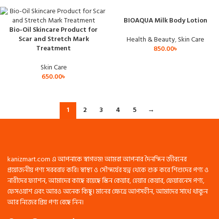
BIOAQUA Milk Body Lotion
Bio-Oil Skincare Product for
Scar and Stretch Mark
Health & Beauty
,
Skin Care
Treatment
850.00
৳
Skin Care
650.00
৳
1
2
3
4
5
→
kanizmart.com এ আপনাকে স্বাগতম! আমরা আপনার দৈনন্দিন জীবনের
প্রয়োজনীয় পণ্য সরবরাহ করি। স্বাস্থ্য ও সৌন্দর্যের যত্ন থেকে শুরু করে শিশুদের পণ্য ও
নারীদের ফ্যাশন, আমাদের কাছে রয়েছে স্কিন কেয়ার, হেয়ার কেয়ার, ফেয়ারনেস পণ্য,
ফেসওয়াশ এবং আরও অনেক কিছু। মানের ক্ষেত্রে আপসহীন, আমাদের সাথে থাকুন
আর নিজের প্রিয় পণ্য বেছে নিন।