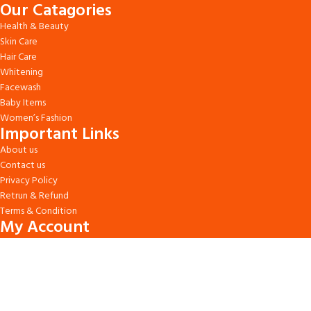
Our Catagories
Health & Beauty
Skin Care
Hair Care
Whitening
Facewash
Baby Items
Women’s Fashion
Important Links
About us
Contact us
Privacy Policy
Retrun & Refund
Terms & Condition
My Account
Login/Signup
My Order
My Wishlist