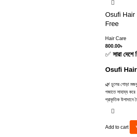
Osufi Hair
Free
Hair Care
800.00
৳
✅
সারা দেশে 
Osufi Hair 
🌿 চুলের গোড়া মজব
গজাতে সাহায্য কর
প্রাকৃতিক উপাদানে ত
Add to cart