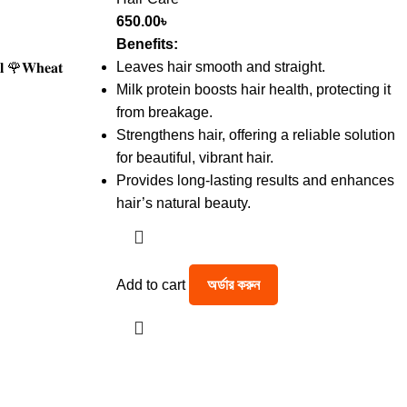
650.00
৳
Benefits:
Leaves hair smooth and straight.
𝐥 🌹𝐖𝐡𝐞𝐚𝐭
Milk protein boosts hair health, protecting it
from breakage.
Strengthens hair, offering a reliable solution
for beautiful, vibrant hair.
Provides long-lasting results and enhances
hair’s natural beauty.
Add to cart
অর্ডার করুন