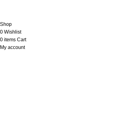
My Wishlist
© 2024
kaniz
Design by
Digital wave it
Shop
0
Wishlist
0
items
Cart
My account