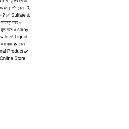
র রাখে, চুলের গোড়া
উজ্জ্বল। 🌱 কেন এই
েন? ✅ Sulfate &
সাহায্য করে ✅
✅ চুল নরম ও shiny
 safe ✅ Liquid
 করা যায় 🔥 কেন
inal Product ✔️
Online Store
মাদের কাছে রয়েছে স্কিন কেয়ার, হেয়ার কেয়ার, ফেয়ারনেস পণ্য, ফেসওয়াশ এবং আরও