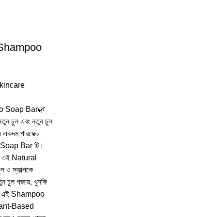
 Shampoo
kincare
o Soap Bar🌿
তুন চুল এবং নতুন চুল
 একদম পারফেক্ট
Soap Bar টি।
লে এই Natural
 স্কাল্পকে
ুন চুল গজায়, খুসকি
কে। এই Shampoo
Plant-Based