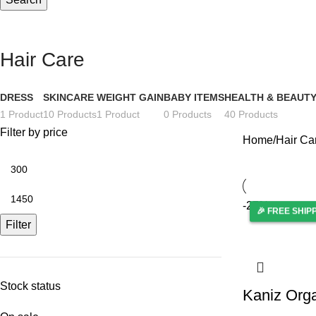
Hair Care
DRESS
SKINCARE
WEIGHT GAIN
BABY ITEMS
HEALTH & BEAUT
1 Product
10 Products
1 Product
0 Products
40 Products
Filter by price
Home
Hair Ca
-27%
🎉 FREE SHIP
🎉 FREE SHIP
Filter
Stock status
Kaniz Orga