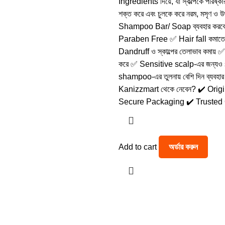
Ingredients দিয়ে, যা স্কাল্পকে পরিষ্কা
শক্ত করে এবং চুলকে করে নরম, মসৃণ ও 
Shampoo Bar/ Soap ব্যবহার করব
Paraben Free ✅ Hair fall কমাতে 
Dandruff ও স্কাল্পের তেলাভাব কমায় 
করে ✅ Sensitive scalp-এর জন্যও
shampoo-এর তুলনায় বেশি দিন ব্যবহার
Kanizzmart থেকে নেবেন? ✔️ Orig
Secure Packaging ✔️ Trusted 
Add to cart
অর্ডার করুন
হ করি। স্বাস্থ্য ও সৌন্দর্যের যত্ন থেকে শুরু করে শিশুদের পণ্য ও নারীদের ফ্যাশন, আ