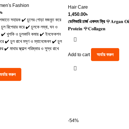
en's Fashion
Hair Care
0
৳
1,450.00
৳
র গজাতে সহায়ক ✔️ চুলের গোড়া মজবুত করে
ডেলিভারি চার্জ একদম ফ্রি
🌹𝐀𝐫𝐠𝐚𝐧 𝐎𝐢
চুল রিপেয়ার করে ✔️ চুলকে লম্বা, ঘন ও
𝐏𝐫𝐨𝐭𝐞𝐢𝐧 🌹𝐂𝐨𝐥𝐥𝐚𝐠𝐞𝐧
রে ✔️ খুশকি ও চুলকানি কমায় ✔️ ইনফেকশন
রে ✔️ চুল রাখে মসৃণ ও ম্যানেজেবল ✔️ চুল
র ✔️ মাথার স্ক্যাল্প পরিষ্কার ও সুস্থ রাখে
Add to cart
অর্ডার করুন
অর্ডার করুন
-54%