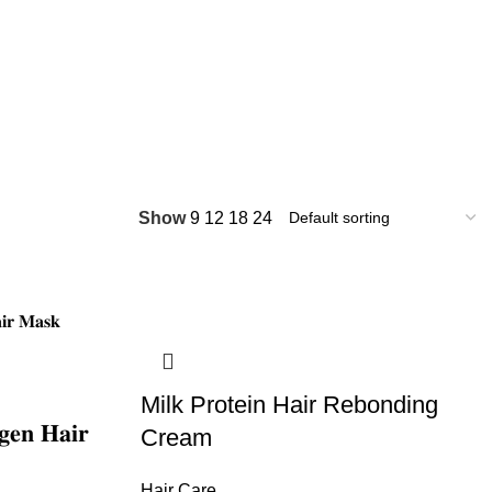
Show
9
12
18
24
Milk Protein Hair Rebonding
𝐠𝐞𝐧 𝐇𝐚𝐢𝐫
Cream
Hair Care