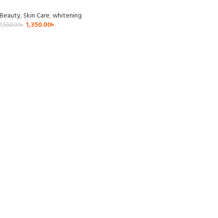
 Beauty
,
Skin Care
,
whitening
1,350.00
৳
1,550.00
৳