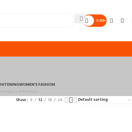
0.00
৳
HITENING
WOMEN'S FASHION
0 Products
9 Products
Show
9
12
18
24