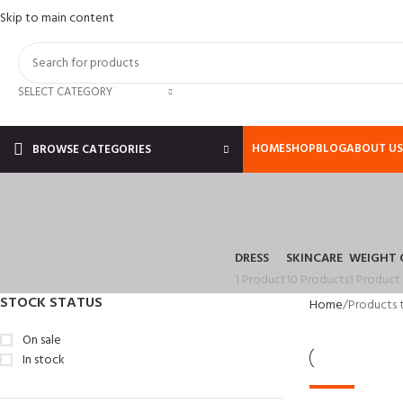
Skip to main content
SELECT CATEGORY
HOME
SHOP
BLOG
ABOUT US
BROWSE CATEGORIES
DRESS
SKINCARE
WEIGHT 
1 Product
10 Products
1 Product
STOCK STATUS
Home
Products t
On sale
In stock
-13%