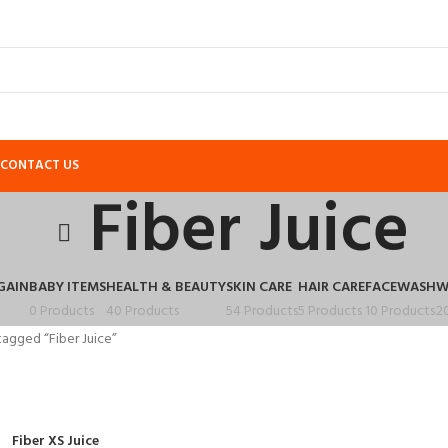
CONTACT US
Fiber Juice
GAIN
BABY ITEMS
HEALTH & BEAUTY
SKIN CARE
HAIR CARE
FACEWASH
W
0 Products
40 Products
54 Products
5 Products
10 Products
2
agged “Fiber Juice”
Fiber XS Juice