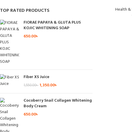
Health &
TOP RATED PRODUCTS
FIORAE PAPAYA & GLUTA PLUS
KOJIC WHITENING SOAP
650.00
৳
Fiber XS Juice
1,350.00
৳
1,550.00
৳
Cocoberry Snail Collagen Whitening
Body Cream
650.00
৳