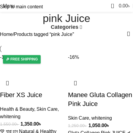
0
Menu
0.00
৳
Skip to main content
pink Juice
Categories
Home
Products tagged “pink Juice”
-13%
-16%
🎉 FREE SHIPPING
Fiber XS Juice
Manee Gluta Collagen
Pink Juice
Health & Beauty
,
Skin Care
,
whitening
Skin Care
,
whitening
1,350.00
৳
1,550.00
৳
1,050.00
৳
1,250.00
৳
💚 যারা চান Natural & Healthy
Gluta Collagen Pink JUICE ✔