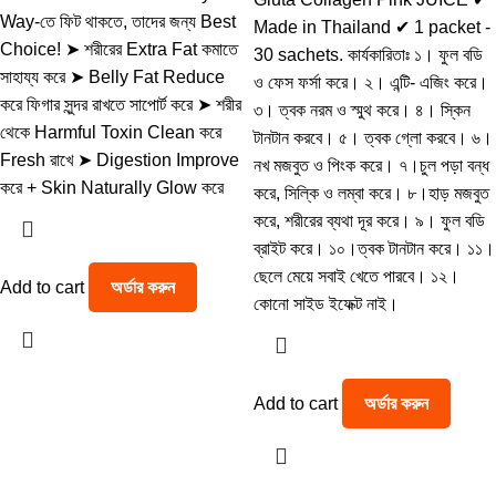
Way-তে ফিট থাকতে, তাদের জন্য Best
Made in Thailand ✔ 1 packet -
Choice! ➤ শরীরের Extra Fat কমাতে
30 sachets. কার্যকারিতাঃ ১। ফুল বডি
সাহায্য করে ➤ Belly Fat Reduce
ও ফেস ফর্সা করে। ২। এন্টি- এজিং করে।
করে ফিগার সুন্দর রাখতে সাপোর্ট করে ➤ শরীর
৩। ত্বক নরম ও স্মুথ করে। ৪। স্কিন
থেকে Harmful Toxin Clean করে
টানটান করবে। ৫। ত্বক গ্লো করবে। ৬।
Fresh রাখে ➤ Digestion Improve
নখ মজবুত ও পিংক করে। ৭।চুল পড়া বন্ধ
করে + Skin Naturally Glow করে
করে, সিল্কি ও লম্বা করে। ৮।হাড় মজবুত
করে, শরীরের ব্যথা দূর করে। ৯। ফুল বডি
ব্রাইট করে। ১০।ত্বক টানটান করে। ১১।
ছেলে মেয়ে সবাই খেতে পারবে। ১২।
Add to cart
অর্ডার করুন
কোনো সাইড ইফেক্ট নাই।
Add to cart
অর্ডার করুন