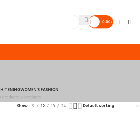
0.00
৳
HITENING
WOMEN'S FASHION
0 Products
9 Products
Show
9
12
18
24