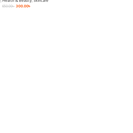
e
,
Health & Beauty
,
Skincare
300.00
৳
650.00
৳