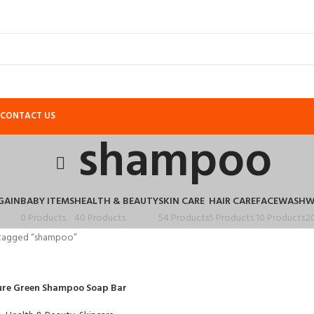
CONTACT US
shampoo
GAIN
BABY ITEMS
HEALTH & BEAUTY
SKIN CARE
HAIR CARE
FACEWASH
W
0 Products
40 Products
54 Products
5 Products
10 Products
2
 tagged “shampoo”
ure Green Shampoo Soap Bar