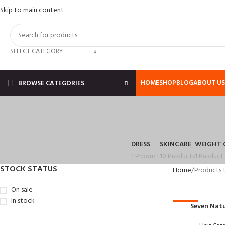
Skip to main content
SELECT CATEGORY
HOME
SHOP
BLOG
ABOUT US
BROWSE CATEGORIES
DRESS
SKINCARE
WEIGHT 
1 Product
10 Products
1 Product
STOCK STATUS
Home
Products
On sale
In stock
-54%
Seven Nat