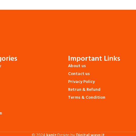
ories
Important Links
y
About us
Contact us
Privacy Policy
Retrun & Refund
Terms & Condition
n
© 2024
kaniz
Design by
Digital wave it