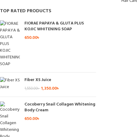
Hair Car
TOP RATED PRODUCTS
FIORAE PAPAYA & GLUTA PLUS
KOJIC WHITENING SOAP
650.00
৳
Fiber XS Juice
1,350.00
৳
1,550.00
৳
Cocoberry Snail Collagen Whitening
Body Cream
650.00
৳