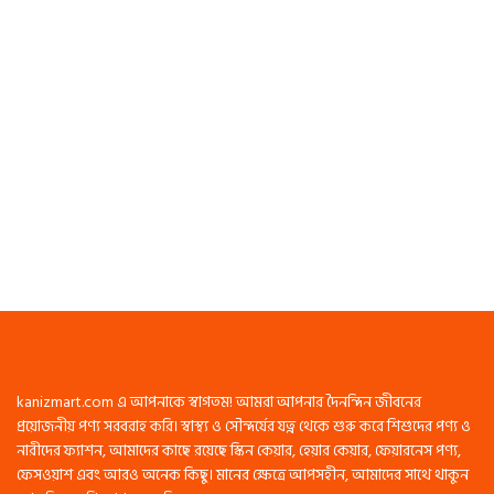
kanizmart.com এ আপনাকে স্বাগতম! আমরা আপনার দৈনন্দিন জীবনের
প্রয়োজনীয় পণ্য সরবরাহ করি। স্বাস্থ্য ও সৌন্দর্যের যত্ন থেকে শুরু করে শিশুদের পণ্য ও
নারীদের ফ্যাশন, আমাদের কাছে রয়েছে স্কিন কেয়ার, হেয়ার কেয়ার, ফেয়ারনেস পণ্য,
ফেসওয়াশ এবং আরও অনেক কিছু। মানের ক্ষেত্রে আপসহীন, আমাদের সাথে থাকুন