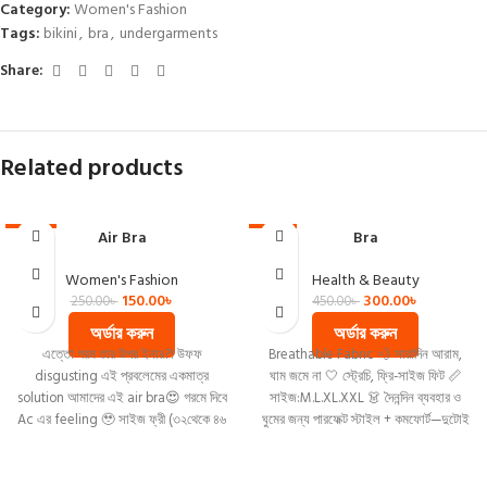
Category:
Women's Fashion
Tags:
bikini
,
bra
,
undergarments
Share:
Related products
Air Bra
Bra
-40%
-33%
Women's Fashion
Health & Beauty
150.00
৳
300.00
৳
250.00
৳
450.00
৳
অর্ডার করুন
অর্ডার করুন
এত্তো গরম তার উপর ইনার?! উফফ
Breathable Fabric 💨 সারাদিন আরাম,
disgusting এই প্রবলেমের একমাত্র
ঘাম জমে না 🤍 স্ট্রেচি, ফ্রি-সাইজ ফিট 📏
solution আমাদের এই air bra😍 গরমে দিবে
সাইজ:M.L.XL.XXL 👗 দৈনন্দিন ব্যবহার ও
Ac এর feeling 🥹 সাইজ ফ্রী (৩২থেকে ৪৬
ঘুমের জন্য পারফেক্ট স্টাইল + কমফোর্ট—দুটোই
পর্যন্ত) পরতে পারবে
একসাথে 💖 📦 সীমিত স্টক