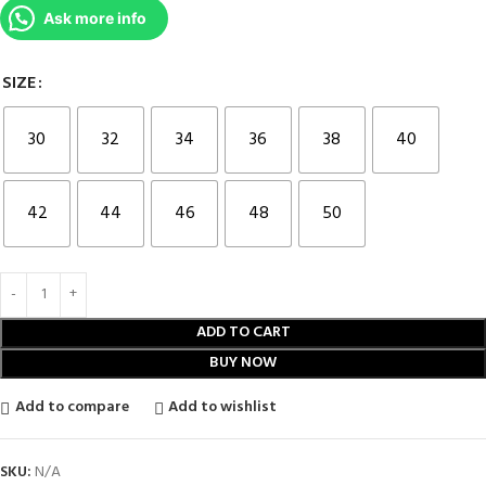
Ask more info
SIZE
30
32
34
36
38
40
42
44
46
48
50
ADD TO CART
BUY NOW
Add to compare
Add to wishlist
SKU:
N/A