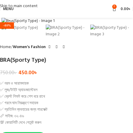
Skip to main content
0
MENU
0.00
৳
Click to enlarge
-40%
Home
Women's Fashion
BRA(Sporty Type)
450.00
৳
750.00
৳
✅ নরম ও আরামদায়ক
✅ লুজ/টাইট অ্যাডজাস্টেবল
✅ ব্রেস্ট লিফট করে শেপ ধরে রাখে
✅ গরমে ঘাম নিয়ন্ত্রণে সহায়ক
✅ প্রতিদিন ব্যবহারের জন্য পারফেক্ট
📏 সাইজ: ৩২-৪৬
💯 কোয়ালিটি দেখে পেমেন্ট করুন