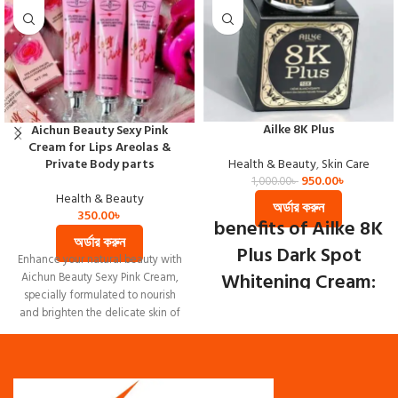
Ailke 8K Plus
Aichun Beauty Sexy Pink
Cream for Lips Areolas &
Private Body parts
Health & Beauty
,
Skin Care
950.00
৳
1,000.00
৳
Health & Beauty
অর্ডার করুন
350.00
৳
benefits of
Ailke 8K
অর্ডার করুন
Plus Dark Spot
Enhance your natural beauty with
Whitening Cream:
Aichun Beauty Sexy Pink Cream,
specially formulated to nourish
and brighten the delicate skin of
Reduces dark spots.
Brightens skin tone.
Restores youthfulness.
Boosts collagen.
Nourishes skin.