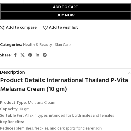
ADD TO CART
BUY NOW
Add to compare
Add to wishlist
Categories:
Health & Beauty
,
Skin Care
Share:
Description
Product Details: International Thailand P-Vita
Melasma Cream (10 gm)
Product Type:
Melasma Cream
Capacity:
10 gm
Suitable For:
All skin types; intended for both males and females
Key Benefits:
Reduces blemishes, freckles, and dark spots for clearer skin