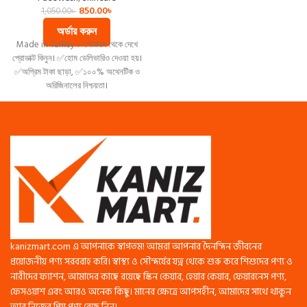
এরিয়ার সকল কালো দাগ দূর করবে।। 🌸বডি করে
850.00
৳
1,050.00
৳
তুলবে অনেক বেশি ব্রাইট সফট এবং
অর্ডার করুন
মশ্চারাইজ।। অর্ডার করতে এখনই ইনবক্স করে
Made in Turkey ✅শোরুমে থেকে দেখে
ফেলুন।।।
প্রোডাক্ট কিনুন। ✅হোম ডেলিভারিও দেওয়া হয়।
✅অগ্রিম টাকা ছাড়া, ✅১০০% অথেনটিক ও
অরিজিনালের নিশ্চয়তা।
kanizmart.com এ আপনাকে স্বাগতম! আমরা আপনার দৈনন্দিন জীবনের
প্রয়োজনীয় পণ্য সরবরাহ করি। স্বাস্থ্য ও সৌন্দর্যের যত্ন থেকে শুরু করে শিশুদের পণ্য ও
নারীদের ফ্যাশন, আমাদের কাছে রয়েছে স্কিন কেয়ার, হেয়ার কেয়ার, ফেয়ারনেস পণ্য,
ফেসওয়াশ এবং আরও অনেক কিছু। মানের ক্ষেত্রে আপসহীন, আমাদের সাথে থাকুন
আর নিজের প্রিয় পণ্য বেছে নিন।