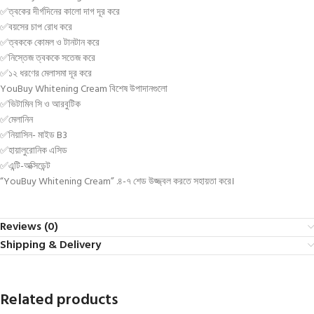
✅ত্বকের দীর্গদিনের কালো দাগ দূর করে
✅বয়সের চাপ রোধ করে
✅ত্বককে কোমল ও টানটান করে
✅নিস্তেজ ত্বককে সতেজ করে
✅১২ ধরণের মেলাসমা দূর করে
YouBuy Whitening Cream বিশেষ উপাদানগুলো
✅ভিটামিন সি ও আরবুটিক
✅মেলানিন
✅নিয়াসিন- মাইড B3
✅হায়ালুরোনিক এসিড
✅এন্টি-অক্সিডেন্ট
“YouBuy Whitening Cream” .৪-৭ শেড উজ্জ্বল করতে সহায়তা করে।
Reviews (0)
Shipping & Delivery
Related products