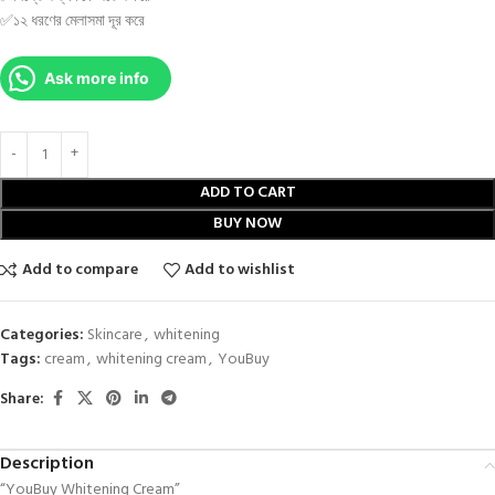
✅১২ ধরণের মেলাসমা দূর করে
Ask more info
ADD TO CART
BUY NOW
Add to compare
Add to wishlist
Categories:
Skincare
,
whitening
Tags:
cream
,
whitening cream
,
YouBuy
Share:
Description
“YouBuy Whitening Cream”