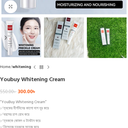
Click to enlarge
Home
whitening
Youbuy Whitening Cream
300.00
৳
550.00
৳
“YouBuy Whitening Cream”
✅ত্বকের দীর্গদিনের কালো দাগ দূর করে
✅বয়সের চাপ রোধ করে
✅ত্বককে কোমল ও টানটান করে
✅নিস্তেজ ত্বককে সতেজ করে