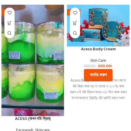
-19%
-25%
Aceso Body Cream
Skin Care
600.00
৳
800.00
৳
অর্ডার করুন
Aceso Body Cream 💥💥 যাদের কোনো
বডি ক্রিম কাজ হয় না তাদের ও ১০০% কাজ
করবে এই বডি ক্রিম। মাত্র ৩/৫ দিনে কাজ করবে
ইনশাআল্লাহ 100% বডি ব্রাইট করবে সকল
কালো দাগ দূর করবে কোনো সাইড ইফেক্ট ছাড়া
🥰🥰🥰 উপকারিতা 🥰🥰 🌸বডির সকল
কালো দাগ দূর করবে।। 🌸পেটের ফাটা দাগ দূর
ACESO (মাখন বডি ক্রিম)
করবে।। 🌸বডির যে কোন ফাটা দাগ দূর করবে।।
🌸ঘাড় গলা আন্ডার আর্মস এবং প্রাইভেট
Facewash
,
Skincare